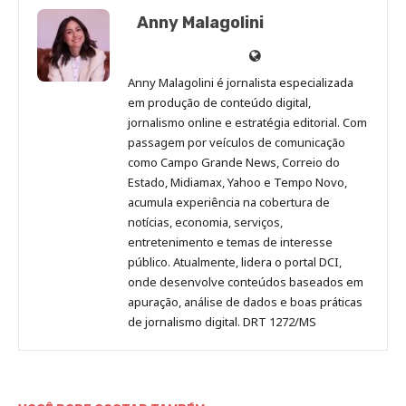
Anny Malagolini
Anny
Anny
Anny
Anny
Site
Malagolini
Malagolini
Malagolini
Malagolini
de
Anny Malagolini é jornalista especializada
no
no
no
no
Anny
em produção de conteúdo digital,
Pinterest
LinkedIn
Instagram
Facebook
Malagolini
jornalismo online e estratégia editorial. Com
passagem por veículos de comunicação
como Campo Grande News, Correio do
Estado, Midiamax, Yahoo e Tempo Novo,
acumula experiência na cobertura de
notícias, economia, serviços,
entretenimento e temas de interesse
público. Atualmente, lidera o portal DCI,
onde desenvolve conteúdos baseados em
apuração, análise de dados e boas práticas
de jornalismo digital. DRT 1272/MS