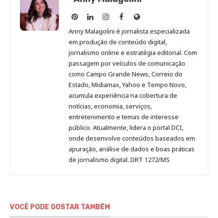
Anny
Anny
Anny
Anny
Site
Malagolini
Malagolini
Malagolini
Malagolini
de
Anny Malagolini é jornalista especializada
no
no
no
no
Anny
em produção de conteúdo digital,
Pinterest
LinkedIn
Instagram
Facebook
Malagolini
jornalismo online e estratégia editorial. Com
passagem por veículos de comunicação
como Campo Grande News, Correio do
Estado, Midiamax, Yahoo e Tempo Novo,
acumula experiência na cobertura de
notícias, economia, serviços,
entretenimento e temas de interesse
público. Atualmente, lidera o portal DCI,
onde desenvolve conteúdos baseados em
apuração, análise de dados e boas práticas
de jornalismo digital. DRT 1272/MS
VOCÊ PODE GOSTAR TAMBÉM