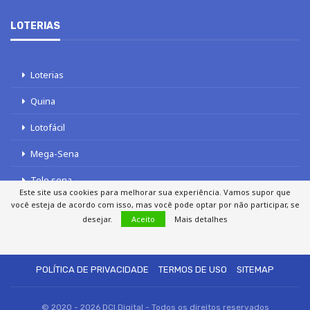
LOTERIAS
Loterias
Quina
Lotofácil
Mega-Sena
Tele sena
Este site usa cookies para melhorar sua experiência. Vamos supor que
você esteja de acordo com isso, mas você pode optar por não participar, se
desejar.
Aceito
Mais detalhes
SOBRE NÓS
AUTORES
FALE COM O JORNAL DCI
POLÍTICA DE PRIVACIDADE
TERMOS DE USO
SITEMAP
© 2020 - 2026 DCI Digital - Todos os direitos reservados