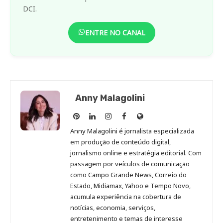
DCI.
ENTRE NO CANAL
Anny Malagolini
Anny
Anny
Anny
Anny
Site
Malagolini
Malagolini
Malagolini
Malagolini
de
Anny Malagolini é jornalista especializada
no
no
no
no
Anny
em produção de conteúdo digital,
Pinterest
LinkedIn
Instagram
Facebook
Malagolini
jornalismo online e estratégia editorial. Com
passagem por veículos de comunicação
como Campo Grande News, Correio do
Estado, Midiamax, Yahoo e Tempo Novo,
acumula experiência na cobertura de
notícias, economia, serviços,
entretenimento e temas de interesse