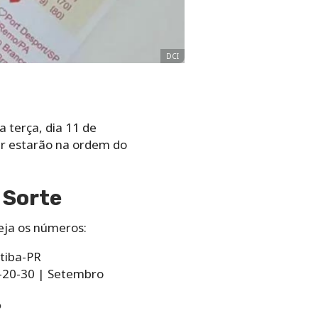
DCI
 terça, dia 11 de
ir estarão na ordem do
 Sorte
eja os números:
tiba-PR
7-20-30 | Setembro
?