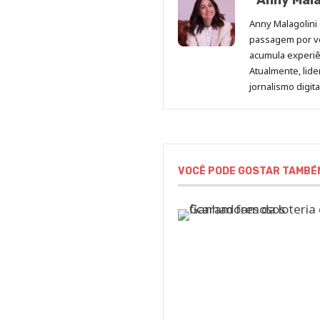
Anny Mala
Anny Malagolini 
passagem por v
acumula experiên
Atualmente, lid
jornalismo digit
VOCÊ PODE GOSTAR TAMBÉ