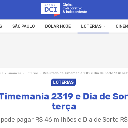
S
SÃO PAULO
DÓLAR HOJE
LOTERIAS
CINEM
A FAZENDA
WEB STORIES
DCI
›
Finanças
›
Loterias
›
Resultado da Timemania 2319 e Dia de Sorte 1140 nes
LOTERIAS
Timemania 2319 e Dia de So
terça
ode pagar R$ 46 milhões e Dia de Sorte R$