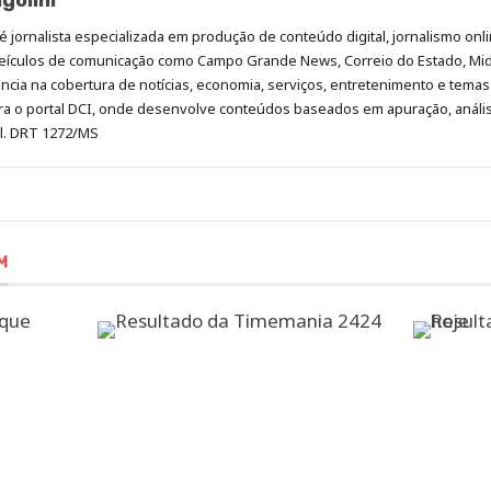
golini
é jornalista especializada em produção de conteúdo digital, jornalismo onli
eículos de comunicação como Campo Grande News, Correio do Estado, Mi
cia na cobertura de notícias, economia, serviços, entretenimento e temas 
era o portal DCI, onde desenvolve conteúdos baseados em apuração, análi
al. DRT 1272/MS
M