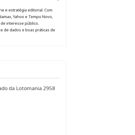
Malagolini
Malagolini
Malagolini
Malagolini
de
ne e estratégia editorial. Com
no
no
no
no
Anny
diamax, Yahoo e Tempo Novo,
Pinterest
LinkedIn
Instagram
Facebook
Malagolini
de interesse público.
se de dados e boas práticas de