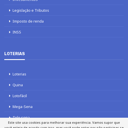
Legislação e Tributos
Imposto de renda
INSS
LOTERIAS
Loterias
Quina
Lotofácil
Mega-Sena
Tele sena
Este site usa cookies para melhorar sua experiência. Vamos supor que
você esteja de acordo com isso, mas você pode optar por não participar, se