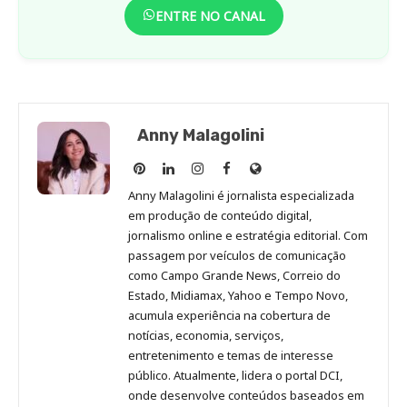
ENTRE NO CANAL
Anny Malagolini
Anny
Anny
Anny
Anny
Site
Malagolini
Malagolini
Malagolini
Malagolini
de
Anny Malagolini é jornalista especializada
no
no
no
no
Anny
em produção de conteúdo digital,
Pinterest
LinkedIn
Instagram
Facebook
Malagolini
jornalismo online e estratégia editorial. Com
passagem por veículos de comunicação
como Campo Grande News, Correio do
Estado, Midiamax, Yahoo e Tempo Novo,
acumula experiência na cobertura de
notícias, economia, serviços,
entretenimento e temas de interesse
público. Atualmente, lidera o portal DCI,
onde desenvolve conteúdos baseados em