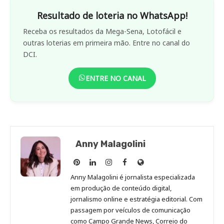
Resultado de loteria no WhatsApp!
Receba os resultados da Mega-Sena, Lotofácil e
outras loterias em primeira mão. Entre no canal do
DCI.
ENTRE NO CANAL
Anny Malagolini
Anny
Anny
Anny
Anny
Site
Malagolini
Malagolini
Malagolini
Malagolini
de
Anny Malagolini é jornalista especializada
no
no
no
no
Anny
em produção de conteúdo digital,
Pinterest
LinkedIn
Instagram
Facebook
Malagolini
jornalismo online e estratégia editorial. Com
passagem por veículos de comunicação
como Campo Grande News, Correio do