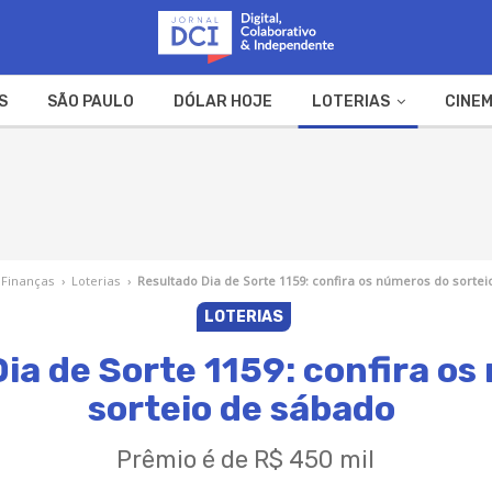
S
SÃO PAULO
DÓLAR HOJE
LOTERIAS
CINEM
A FAZENDA
WEB STORIES
Finanças
›
Loterias
›
Resultado Dia de Sorte 1159: confira os números do sorte
LOTERIAS
ia de Sorte 1159: confira o
sorteio de sábado
Prêmio é de R$ 450 mil