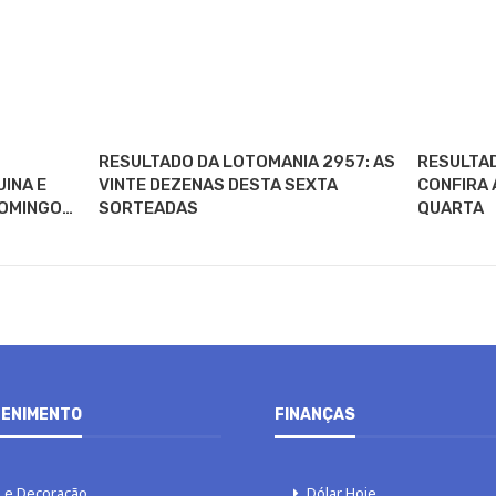
RESULTADO DA LOTOMANIA 2957: AS
RESULTAD
UINA E
VINTE DEZENAS DESTA SEXTA
CONFIRA 
DOMINGO…
SORTEADAS
QUARTA
ENIMENTO
FINANÇAS
 e Decoração
Dólar Hoje