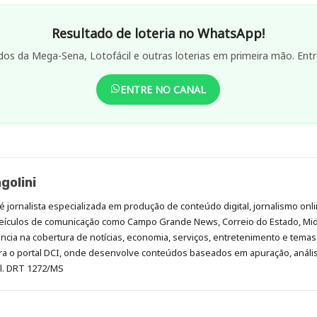
Resultado de loteria no WhatsApp!
dos da Mega-Sena, Lotofácil e outras loterias em primeira mão. Entr
ENTRE NO CANAL
golini
é jornalista especializada em produção de conteúdo digital, jornalismo onli
eículos de comunicação como Campo Grande News, Correio do Estado, Mi
cia na cobertura de notícias, economia, serviços, entretenimento e temas 
era o portal DCI, onde desenvolve conteúdos baseados em apuração, análi
al. DRT 1272/MS