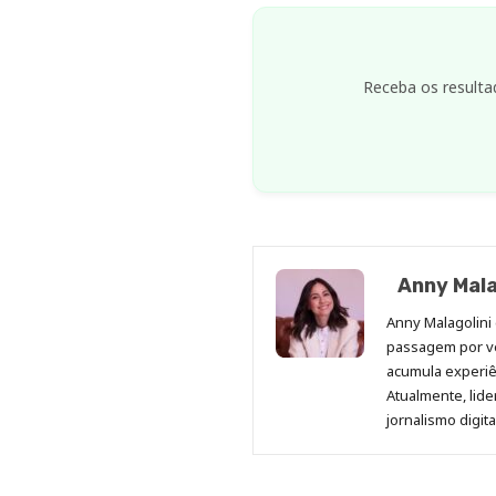
Receba os resulta
Anny Mala
Anny Malagolini 
passagem por v
acumula experiên
Atualmente, lid
jornalismo digit