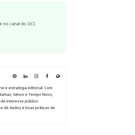
e no canal do DCI.
Anny
Anny
Anny
Anny
Site
Malagolini
Malagolini
Malagolini
Malagolini
de
ne e estratégia editorial. Com
no
no
no
no
Anny
diamax, Yahoo e Tempo Novo,
Pinterest
LinkedIn
Instagram
Facebook
Malagolini
de interesse público.
se de dados e boas práticas de