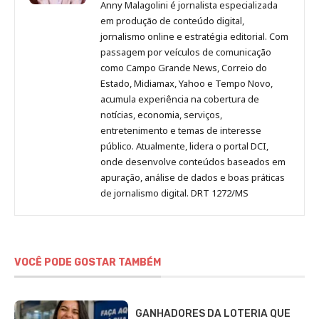
Malagolini
Malagolini
Malagolini
Malagolini
de
Anny Malagolini é jornalista especializada
no
no
no
no
Anny
em produção de conteúdo digital,
Pinterest
LinkedIn
Instagram
Facebook
Malagolini
jornalismo online e estratégia editorial. Com
passagem por veículos de comunicação
como Campo Grande News, Correio do
Estado, Midiamax, Yahoo e Tempo Novo,
acumula experiência na cobertura de
notícias, economia, serviços,
entretenimento e temas de interesse
público. Atualmente, lidera o portal DCI,
onde desenvolve conteúdos baseados em
apuração, análise de dados e boas práticas
de jornalismo digital. DRT 1272/MS
VOCÊ PODE GOSTAR TAMBÉM
GANHADORES DA LOTERIA QUE