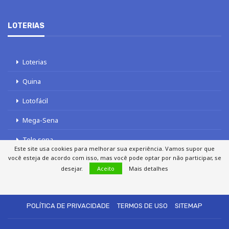
LOTERIAS
Loterias
Quina
Lotofácil
Mega-Sena
Tele sena
Este site usa cookies para melhorar sua experiência. Vamos supor que
você esteja de acordo com isso, mas você pode optar por não participar, se
desejar.
Aceito
Mais detalhes
SOBRE NÓS
AUTORES
FALE COM O JORNAL DCI
POLÍTICA DE PRIVACIDADE
TERMOS DE USO
SITEMAP