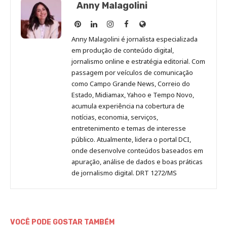
Anny Malagolini
Anny
Anny
Anny
Anny
Site
Malagolini
Malagolini
Malagolini
Malagolini
de
Anny Malagolini é jornalista especializada
no
no
no
no
Anny
em produção de conteúdo digital,
Pinterest
LinkedIn
Instagram
Facebook
Malagolini
jornalismo online e estratégia editorial. Com
passagem por veículos de comunicação
como Campo Grande News, Correio do
Estado, Midiamax, Yahoo e Tempo Novo,
acumula experiência na cobertura de
notícias, economia, serviços,
entretenimento e temas de interesse
público. Atualmente, lidera o portal DCI,
onde desenvolve conteúdos baseados em
apuração, análise de dados e boas práticas
de jornalismo digital. DRT 1272/MS
VOCÊ PODE GOSTAR TAMBÉM