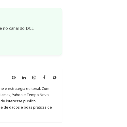
e no canal do DCI.
Anny
Anny
Anny
Anny
Site
Malagolini
Malagolini
Malagolini
Malagolini
de
ne e estratégia editorial. Com
no
no
no
no
Anny
diamax, Yahoo e Tempo Novo,
Pinterest
LinkedIn
Instagram
Facebook
Malagolini
de interesse público.
se de dados e boas práticas de