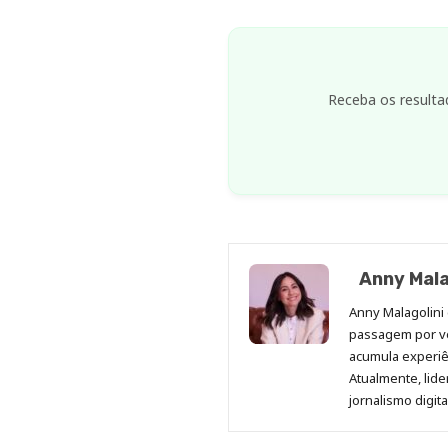
Receba os resulta
Anny Mala
Anny Malagolini 
passagem por v
acumula experiên
Atualmente, lid
jornalismo digit