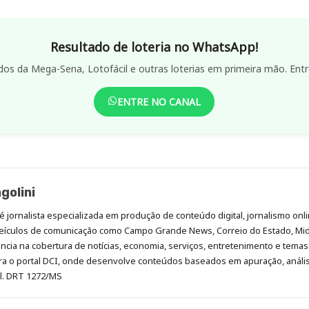
Resultado de loteria no WhatsApp!
dos da Mega-Sena, Lotofácil e outras loterias em primeira mão. Entr
ENTRE NO CANAL
golini
é jornalista especializada em produção de conteúdo digital, jornalismo onli
eículos de comunicação como Campo Grande News, Correio do Estado, Mi
cia na cobertura de notícias, economia, serviços, entretenimento e temas 
era o portal DCI, onde desenvolve conteúdos baseados em apuração, análi
al. DRT 1272/MS