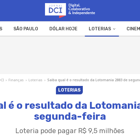
S
SÃO PAULO
DÓLAR HOJE
LOTERIAS
CINEM
A FAZENDA
WEB STORIES
DCI
›
Finanças
›
Loterias
›
Saiba qual é o resultado da Lotomania 2883 de segun
LOTERIAS
al é o resultado da Lotomani
segunda-feira
Loteria pode pagar R$ 9,5 milhões