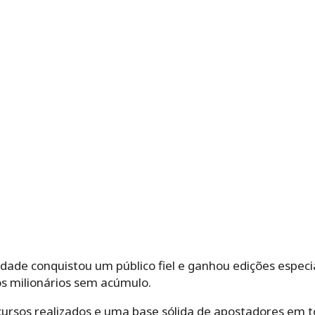
idade conquistou um público fiel e ganhou edições espec
s milionários sem acúmulo.
ursos realizados e uma base sólida de apostadores em t