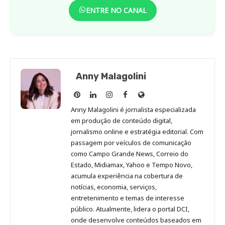
ENTRE NO CANAL
Anny Malagolini
Anny
Anny
Anny
Anny
Site
Malagolini
Malagolini
Malagolini
Malagolini
de
Anny Malagolini é jornalista especializada
no
no
no
no
Anny
em produção de conteúdo digital,
Pinterest
LinkedIn
Instagram
Facebook
Malagolini
jornalismo online e estratégia editorial. Com
passagem por veículos de comunicação
como Campo Grande News, Correio do
Estado, Midiamax, Yahoo e Tempo Novo,
acumula experiência na cobertura de
notícias, economia, serviços,
entretenimento e temas de interesse
público. Atualmente, lidera o portal DCI,
onde desenvolve conteúdos baseados em