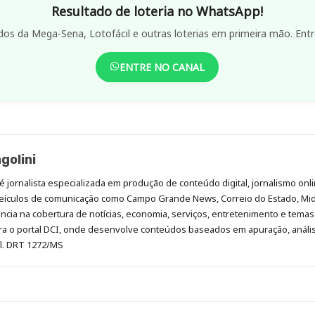
Resultado de loteria no WhatsApp!
dos da Mega-Sena, Lotofácil e outras loterias em primeira mão. Entr
ENTRE NO CANAL
golini
é jornalista especializada em produção de conteúdo digital, jornalismo onli
eículos de comunicação como Campo Grande News, Correio do Estado, Mi
cia na cobertura de notícias, economia, serviços, entretenimento e temas 
era o portal DCI, onde desenvolve conteúdos baseados em apuração, análi
al. DRT 1272/MS