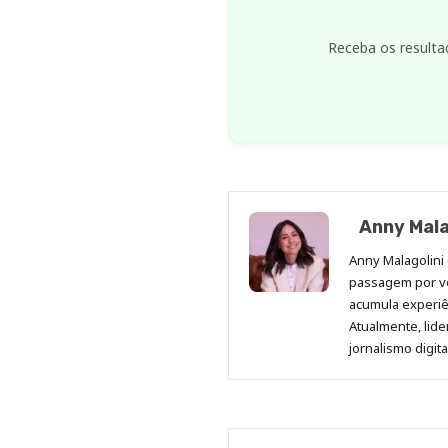
Receba os resulta
Anny Mala
Anny Malagolini 
passagem por v
acumula experiên
Atualmente, lid
jornalismo digit