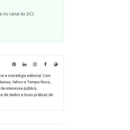
e no canal do DCI.
Anny
Anny
Anny
Anny
Site
Malagolini
Malagolini
Malagolini
Malagolini
de
ne e estratégia editorial. Com
no
no
no
no
Anny
diamax, Yahoo e Tempo Novo,
Pinterest
LinkedIn
Instagram
Facebook
Malagolini
de interesse público.
se de dados e boas práticas de