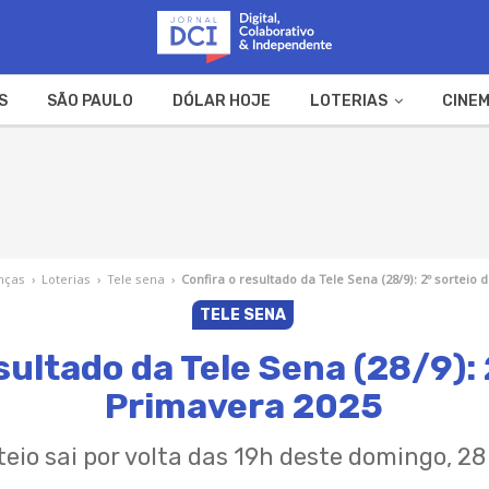
S
SÃO PAULO
DÓLAR HOJE
LOTERIAS
CINEM
A FAZENDA
WEB STORIES
nças
›
Loterias
›
Tele sena
›
Confira o resultado da Tele Sena (28/9): 2º sorteio
TELE SENA
sultado da Tele Sena (28/9): 
Primavera 2025
eio sai por volta das 19h deste domingo, 2