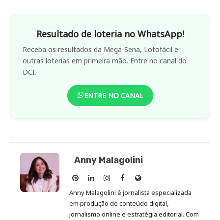
Resultado de loteria no WhatsApp!
Receba os resultados da Mega-Sena, Lotofácil e
outras loterias em primeira mão. Entre no canal do
DCI.
ENTRE NO CANAL
Anny Malagolini
Anny
Anny
Anny
Anny
Site
Malagolini
Malagolini
Malagolini
Malagolini
de
Anny Malagolini é jornalista especializada
no
no
no
no
Anny
em produção de conteúdo digital,
Pinterest
LinkedIn
Instagram
Facebook
Malagolini
jornalismo online e estratégia editorial. Com