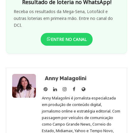
Resultado de loteria no WhatsApp!
Receba os resultados da Mega-Sena, Lotofácil e
outras loterias em primeira mão. Entre no canal do
DCI.
ENTRE NO CANAL
Anny Malagolini
Anny
Anny
Anny
Anny
Site
Malagolini
Malagolini
Malagolini
Malagolini
de
Anny Malagolini é jornalista especializada
no
no
no
no
Anny
em produção de conteúdo digital,
Pinterest
LinkedIn
Instagram
Facebook
Malagolini
jornalismo online e estratégia editorial. Com
passagem por veículos de comunicação
como Campo Grande News, Correio do
Estado, Midiamax, Yahoo e Tempo Novo,