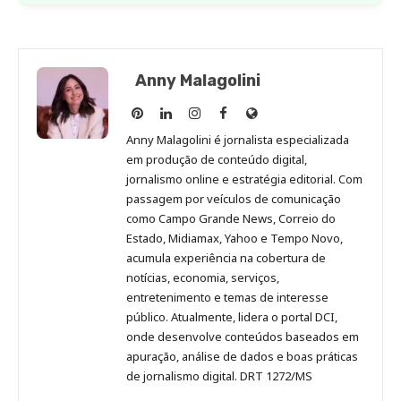
Anny Malagolini
Anny
Anny
Anny
Anny
Site
Malagolini
Malagolini
Malagolini
Malagolini
de
Anny Malagolini é jornalista especializada
no
no
no
no
Anny
em produção de conteúdo digital,
Pinterest
LinkedIn
Instagram
Facebook
Malagolini
jornalismo online e estratégia editorial. Com
passagem por veículos de comunicação
como Campo Grande News, Correio do
Estado, Midiamax, Yahoo e Tempo Novo,
acumula experiência na cobertura de
notícias, economia, serviços,
entretenimento e temas de interesse
público. Atualmente, lidera o portal DCI,
onde desenvolve conteúdos baseados em
apuração, análise de dados e boas práticas
de jornalismo digital. DRT 1272/MS