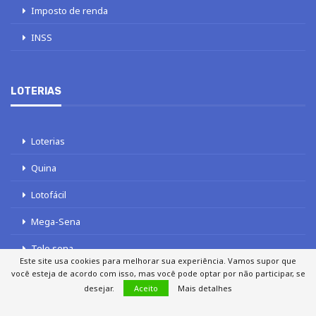
Imposto de renda
INSS
LOTERIAS
Loterias
Quina
Lotofácil
Mega-Sena
Tele sena
Este site usa cookies para melhorar sua experiência. Vamos supor que
você esteja de acordo com isso, mas você pode optar por não participar, se
desejar.
Aceito
Mais detalhes