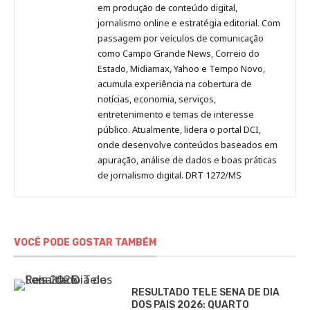
no
no
no
no
Anny
em produção de conteúdo digital,
Pinterest
LinkedIn
Instagram
Facebook
Malagolini
jornalismo online e estratégia editorial. Com
passagem por veículos de comunicação
como Campo Grande News, Correio do
Estado, Midiamax, Yahoo e Tempo Novo,
acumula experiência na cobertura de
notícias, economia, serviços,
entretenimento e temas de interesse
público. Atualmente, lidera o portal DCI,
onde desenvolve conteúdos baseados em
apuração, análise de dados e boas práticas
de jornalismo digital. DRT 1272/MS
VOCÊ PODE GOSTAR TAMBÉM
RESULTADO TELE SENA DE DIA
DOS PAIS 2026: QUARTO