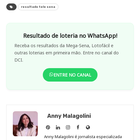
resultado tele sena
Resultado de loteria no WhatsApp!
Receba os resultados da Mega-Sena, Lotofácil e
outras loterias em primeira mão. Entre no canal do
DCI.
ENTRE NO CANAL
Anny Malagolini
Anny
Anny
Anny
Anny
Site
Malagolini
Malagolini
Malagolini
Malagolini
de
Anny Malagolini é jornalista especializada