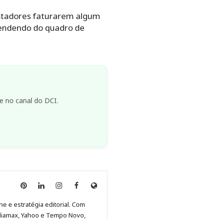
stadores faturarem algum
pendendo do quadro de
e no canal do DCI.
Anny
Anny
Anny
Anny
Site
Malagolini
Malagolini
Malagolini
Malagolini
de
ne e estratégia editorial. Com
no
no
no
no
Anny
diamax, Yahoo e Tempo Novo,