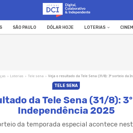
S
SÃO PAULO
DÓLAR HOJE
LOTERIAS
CINEM
A FAZENDA
WEB STORIES
nças
›
Loterias
›
Tele sena
›
Veja o resultado da Tele Sena (31/8): 3º sorteio da 
TELE SENA
ultado da Tele Sena (31/8): 3º
Independência 2025
sorteio da temporada especial acontece nes