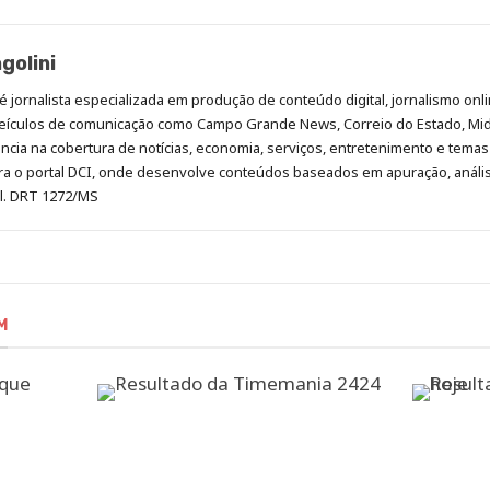
golini
é jornalista especializada em produção de conteúdo digital, jornalismo onli
eículos de comunicação como Campo Grande News, Correio do Estado, Mi
cia na cobertura de notícias, economia, serviços, entretenimento e temas 
era o portal DCI, onde desenvolve conteúdos baseados em apuração, análi
al. DRT 1272/MS
M