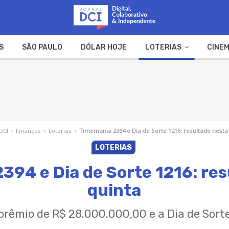
S
SÃO PAULO
DÓLAR HOJE
LOTERIAS
CINEM
A FAZENDA
WEB STORIES
 DCI
›
Finanças
›
Loterias
›
Timemania 2394 e Dia de Sorte 1216: resultado nesta
LOTERIAS
394 e Dia de Sorte 1216: res
quinta
êmio de R$ 28.000.000,00 e a Dia de Sort