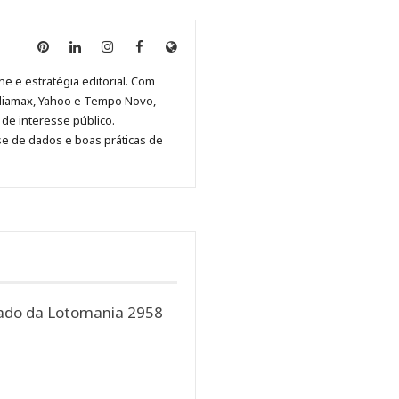
Anny
Anny
Anny
Anny
Site
Malagolini
Malagolini
Malagolini
Malagolini
de
ne e estratégia editorial. Com
no
no
no
no
Anny
diamax, Yahoo e Tempo Novo,
Pinterest
LinkedIn
Instagram
Facebook
Malagolini
de interesse público.
se de dados e boas práticas de