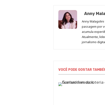
Anny Mala
Anny Malagolini 
passagem por v
acumula experiên
Atualmente, lid
jornalismo digit
VOCÊ PODE GOSTAR TAMBÉ