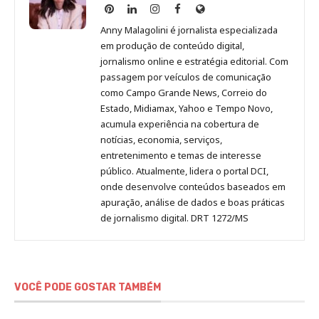
Anny
Anny
Anny
Anny
Site
Malagolini
Malagolini
Malagolini
Malagolini
de
Anny Malagolini é jornalista especializada
no
no
no
no
Anny
em produção de conteúdo digital,
Pinterest
LinkedIn
Instagram
Facebook
Malagolini
jornalismo online e estratégia editorial. Com
passagem por veículos de comunicação
como Campo Grande News, Correio do
Estado, Midiamax, Yahoo e Tempo Novo,
acumula experiência na cobertura de
notícias, economia, serviços,
entretenimento e temas de interesse
público. Atualmente, lidera o portal DCI,
onde desenvolve conteúdos baseados em
apuração, análise de dados e boas práticas
de jornalismo digital. DRT 1272/MS
VOCÊ PODE GOSTAR TAMBÉM