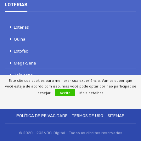
LOTERIAS
Loterias
Quina
Lotofácil
Mega-Sena
Tele sena
Este site usa cookies para melhorar sua experiência. Vamos supor que
você esteja de acordo com isso, mas você pode optar por não participar, se
desejar.
Aceito
Mais detalhes
SOBRE NÓS
AUTORES
FALE COM O JORNAL DCI
POLÍTICA DE PRIVACIDADE
TERMOS DE USO
SITEMAP
© 2020 - 2026 DCI Digital - Todos os direitos reservados