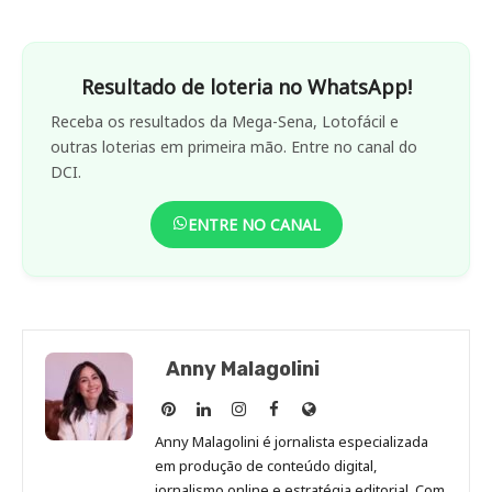
Resultado de loteria no WhatsApp!
Receba os resultados da Mega-Sena, Lotofácil e
outras loterias em primeira mão. Entre no canal do
DCI.
ENTRE NO CANAL
Anny Malagolini
Anny
Anny
Anny
Anny
Site
Malagolini
Malagolini
Malagolini
Malagolini
de
Anny Malagolini é jornalista especializada
no
no
no
no
Anny
em produção de conteúdo digital,
Pinterest
LinkedIn
Instagram
Facebook
Malagolini
jornalismo online e estratégia editorial. Com