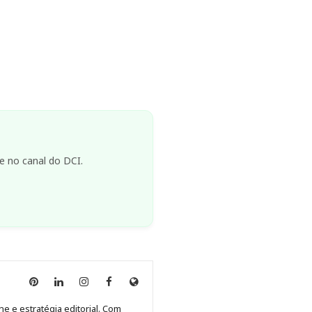
e no canal do DCI.
Anny
Anny
Anny
Anny
Site
Malagolini
Malagolini
Malagolini
Malagolini
de
ne e estratégia editorial. Com