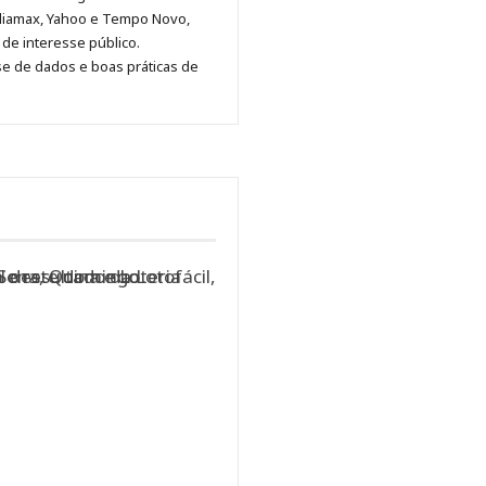
no
no
no
no
Anny
diamax, Yahoo e Tempo Novo,
Pinterest
LinkedIn
Instagram
Facebook
Malagolini
de interesse público.
se de dados e boas práticas de