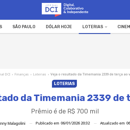
S
SÃO PAULO
DÓLAR HOJE
LOTERIAS
CINEM
A FAZENDA
WEB STORIES
nal DCI
›
Finanças
›
Loterias
›
Veja o resultado da Timemania 2339 de terça ao 
LOTERIAS
ltado da Timemania 2339 de t
Prêmio é de R$ 700 mil
Publicado em
06/01/2026 20:32
Atualizado em
06
nny Malagolini