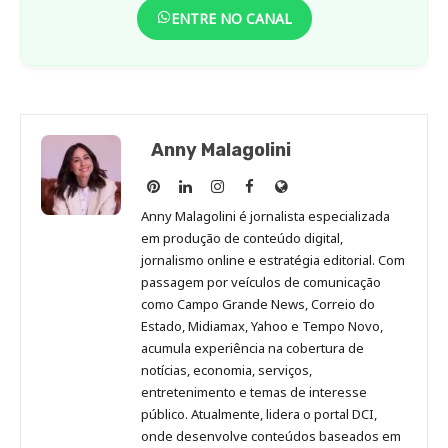
ENTRE NO CANAL
Anny Malagolini
Anny
Anny
Anny
Anny
Site
Malagolini
Malagolini
Malagolini
Malagolini
de
Anny Malagolini é jornalista especializada
no
no
no
no
Anny
em produção de conteúdo digital,
Pinterest
LinkedIn
Instagram
Facebook
Malagolini
jornalismo online e estratégia editorial. Com
passagem por veículos de comunicação
como Campo Grande News, Correio do
Estado, Midiamax, Yahoo e Tempo Novo,
acumula experiência na cobertura de
notícias, economia, serviços,
entretenimento e temas de interesse
público. Atualmente, lidera o portal DCI,
onde desenvolve conteúdos baseados em