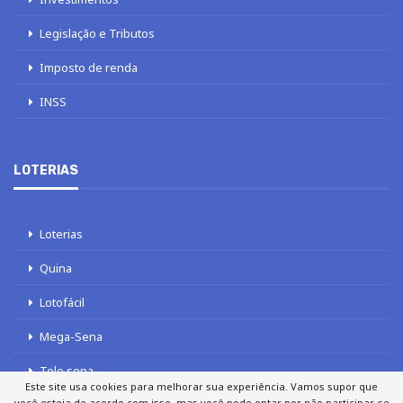
Legislação e Tributos
Imposto de renda
INSS
LOTERIAS
Loterias
Quina
Lotofácil
Mega-Sena
Tele sena
Este site usa cookies para melhorar sua experiência. Vamos supor que
você esteja de acordo com isso, mas você pode optar por não participar, se