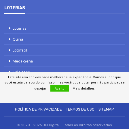
LOTERIAS
Loterias
Quina
Lotofácil
Mega-Sena
Tele sena
Este site usa cookies para melhorar sua experiência. Vamos supor que
você esteja de acordo com isso, mas você pode optar por não participar, se
desejar.
Aceito
Mais detalhes
SOBRE NÓS
AUTORES
FALE COM O JORNAL DCI
POLÍTICA DE PRIVACIDADE
TERMOS DE USO
SITEMAP
© 2020 - 2026 DCI Digital - Todos os direitos reservados