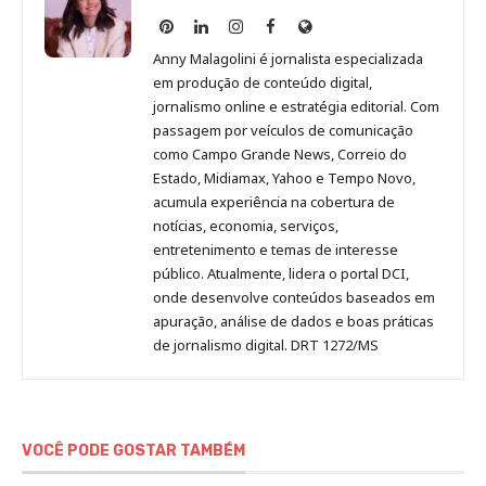
Anny
Anny
Anny
Anny
Site
Malagolini
Malagolini
Malagolini
Malagolini
de
Anny Malagolini é jornalista especializada
no
no
no
no
Anny
em produção de conteúdo digital,
Pinterest
LinkedIn
Instagram
Facebook
Malagolini
jornalismo online e estratégia editorial. Com
passagem por veículos de comunicação
como Campo Grande News, Correio do
Estado, Midiamax, Yahoo e Tempo Novo,
acumula experiência na cobertura de
notícias, economia, serviços,
entretenimento e temas de interesse
público. Atualmente, lidera o portal DCI,
onde desenvolve conteúdos baseados em
apuração, análise de dados e boas práticas
de jornalismo digital. DRT 1272/MS
VOCÊ PODE GOSTAR TAMBÉM