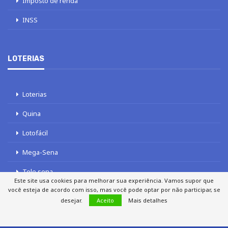
Imposto de renda
INSS
LOTERIAS
Loterias
Quina
Lotofácil
Mega-Sena
Tele sena
Este site usa cookies para melhorar sua experiência. Vamos supor que
você esteja de acordo com isso, mas você pode optar por não participar, se
desejar.
Aceito
Mais detalhes
SOBRE NÓS
AUTORES
FALE COM O JORNAL DCI