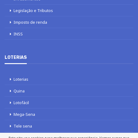
Legislação e Tributos
Imposto de renda
INSS
LOTERIAS
Loterias
Quina
Lotofácil
Mega-Sena
Tele sena
Este site usa cookies para melhorar sua experiência. Vamos supor que