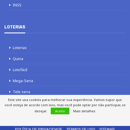
INSS
LOTERIAS
Loterias
Quina
Lotofácil
Mega-Sena
Tele sena
Este site usa cookies para melhorar sua experiência. Vamos supor que
você esteja de acordo com isso, mas você pode optar por não participar, se
desejar.
Aceito
Mais detalhes
SOBRE NÓS
AUTORES
FALE COM O JORNAL DCI
POLÍTICA DE PRIVACIDADE
TERMOS DE USO
SITEMAP