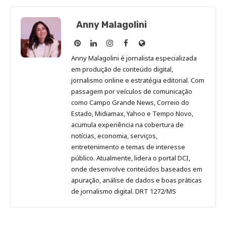
Anny Malagolini
Anny
Anny
Anny
Anny
Site
Malagolini
Malagolini
Malagolini
Malagolini
de
Anny Malagolini é jornalista especializada
no
no
no
no
Anny
em produção de conteúdo digital,
Pinterest
LinkedIn
Instagram
Facebook
Malagolini
jornalismo online e estratégia editorial. Com
passagem por veículos de comunicação
como Campo Grande News, Correio do
Estado, Midiamax, Yahoo e Tempo Novo,
acumula experiência na cobertura de
notícias, economia, serviços,
entretenimento e temas de interesse
público. Atualmente, lidera o portal DCI,
onde desenvolve conteúdos baseados em
apuração, análise de dados e boas práticas
de jornalismo digital. DRT 1272/MS