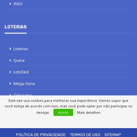
INSS
LOTERIAS
Loterias
Quina
Lotofácil
Mega-Sena
Tele sena
Este site usa cookies para melhorar sua experiência. Vamos supor que
você esteja de acordo com isso, mas você pode optar por não participar, se
desejar.
Aceito
Mais detalhes
SOBRE NÓS
AUTORES
FALE COM O JORNAL DCI
POLÍTICA DE PRIVACIDADE
TERMOS DE USO
SITEMAP