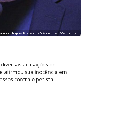
o: Fábio Rodrigues Pozzebom/Agência Brasil/Reprodução
u diversas acusações de
te afirmou sua inocência em
essos contra o petista.