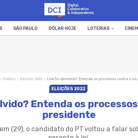
S
SÃO PAULO
DÓLAR HOJE
LOTERIAS
CINEM
A FAZENDA
WEB STORIES
›
Política
›
Eleições 2022
›
Lula foi absolvido? Entenda os processos contra o ex
ELEIÇÕES 2022
olvido? Entenda os processos
presidente
em (29), o candidato do PT voltou a falar so
perante à lei.