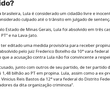
ido?
 brasileira, Lula é considerado um cidadão livre e inocen
nsiderado culpado até o trânsito em julgado de sentenç
o Estado de Minas Gerais, Lula foi absolvido em três ca
PT” e na Lava-Jato.
e ter editado uma medida provisória para receber propina
absolvido pelo juiz Frederico Botelho da 10° vara federal
que a acusação contra Lula não foi convincente a respei
 acusado, junto com outros de seu partido, de ter partid
 1,48 bilhão ao PT em propina. Lula, assim como a ex-pr
Vinicius Reis Bastos da 12° vara federal do Distrito Fede
adores da dita organização criminosa”.