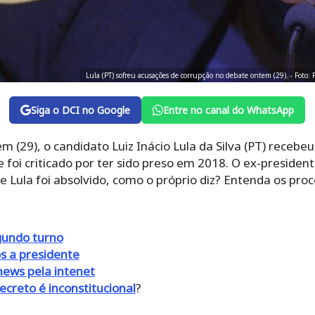
Lula (PT) sofreu acusações de corrupção no debate ontem (29). - Fot
Siga o DCI no Google
Entre no canal do WhatsApp
 (29), o candidato Luiz Inácio Lula da Silva (PT) recebe
foi criticado por ter sido preso em 2018. O ex-presiden
e Lula foi absolvido, como o próprio diz? Entenda os proc
gundo turno
s a presidente
ews pela intenet
creto é inconstitucional
?