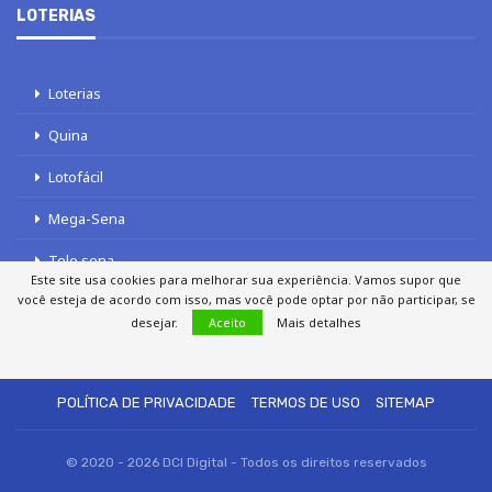
LOTERIAS
Loterias
Quina
Lotofácil
Mega-Sena
Tele sena
Este site usa cookies para melhorar sua experiência. Vamos supor que
você esteja de acordo com isso, mas você pode optar por não participar, se
desejar.
Aceito
Mais detalhes
SOBRE NÓS
AUTORES
FALE COM O JORNAL DCI
POLÍTICA DE PRIVACIDADE
TERMOS DE USO
SITEMAP
© 2020 - 2026 DCI Digital - Todos os direitos reservados