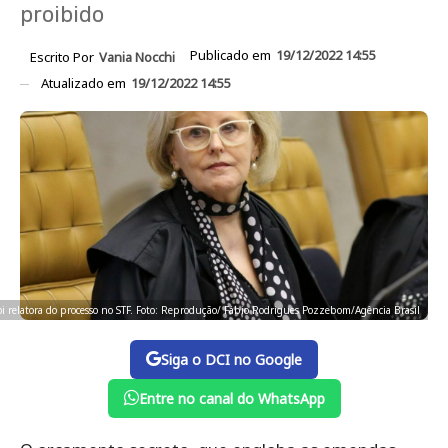
proibido
Publicado em
19/12/2022 14:55
Escrito Por
Vania Nocchi
Atualizado em
19/12/2022 14:55
i relatora do processo no STF. Foto: Reprodução/ Fábio Rodrigues Pozzebom/Agência Brasil
Siga o DCI no Google
Entre no canal do WhatsApp