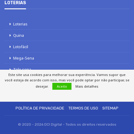
LOTERIAS
Loterias
Quina
Lotofácil
Mega-Sena
Tele sena
Este site usa cookies para melhorar sua experiência. Vamos supor que
você esteja de acordo com isso, mas você pode optar por não participar, se
desejar.
Aceito
Mais detalhes
SOBRE NÓS
AUTORES
FALE COM O JORNAL DCI
POLÍTICA DE PRIVACIDADE
TERMOS DE USO
SITEMAP
© 2020 - 2026 DCI Digital - Todos os direitos reservados