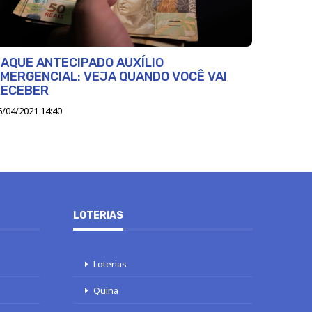
AQUE ANTECIPADO AUXÍLIO
MERGENCIAL: VEJA QUANDO VOCÊ VAI
RECEBER
6/04/2021 14:40
LOTERIAS
Loterias
Quina