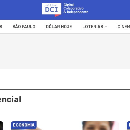
S
SÃO PAULO
DÓLAR HOJE
LOTERIAS
CINEM
A FAZENDA
WEB STORIES
encial
ECONOMIA