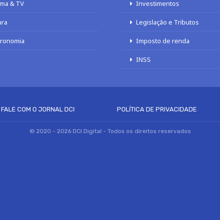
ma & TV
Investimentos
ura
Legislação e Tributos
tronomia
Imposto de renda
INSS
FALE COM O JORNAL DCI
POLÍTICA DE PRIVACIDADE
© 2020 - 2026 DCI Digital - Todos os direitos reservados
a. Vamos supor que você esteja de acordo com isso, mas você pode optar por não p