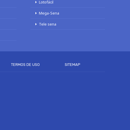
Lotofácil
Mega-Sena
Tele sena
TERMOS DE USO
SITEMAP
articipar, se desejar.
Aceito
Mais detalhes