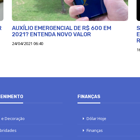
R
AUXÍLIO EMERGENCIAL DE R$ 600 EM
S
2021? ENTENDA NOVO VALOR
E
24/04/2021 06:40
1
ENIMENTO
FINANÇAS
 e Decoração
Dólar Hoje
bridades
Finanças