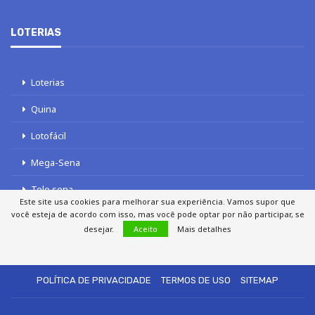
LOTERIAS
Loterias
Quina
Lotofácil
Mega-Sena
Tele sena
Este site usa cookies para melhorar sua experiência. Vamos supor que
você esteja de acordo com isso, mas você pode optar por não participar, se
desejar.
Aceito
Mais detalhes
SOBRE NÓS
AUTORES
FALE COM O JORNAL DCI
POLÍTICA DE PRIVACIDADE
TERMOS DE USO
SITEMAP