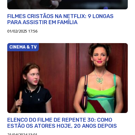
FILMES CRISTÃOS NA NETFLIX: 9 LONGAS
PARA ASSISTIR EM FAMÍLIA
01/02/2025 17:56
CINEMA & TV
ELENCO DO FILME DE REPENTE 30: COMO
ESTÃO OS ATORES HOJE, 20 ANOS DEPOIS
21/04/2024 13:01