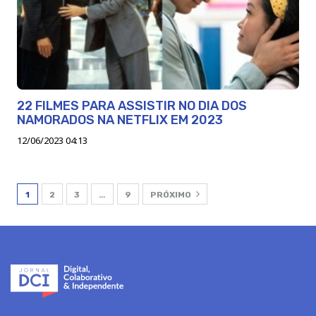
22 FILMES PARA ASSISTIR NO DIA DOS
NAMORADOS NA NETFLIX EM 2023
12/06/2023 04:13
1
2
3
…
9
PRÓXIMO