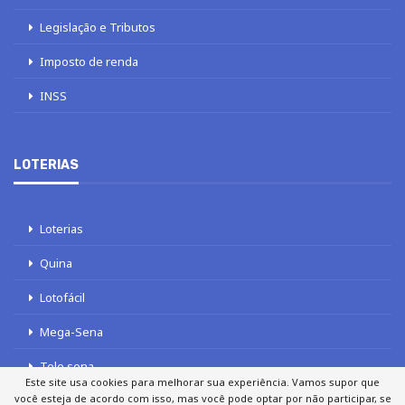
Legislação e Tributos
Imposto de renda
INSS
LOTERIAS
Loterias
Quina
Lotofácil
Mega-Sena
Tele sena
Este site usa cookies para melhorar sua experiência. Vamos supor que
você esteja de acordo com isso, mas você pode optar por não participar, se