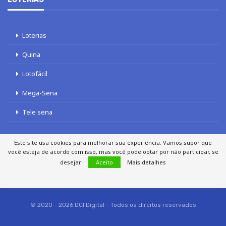
Loterias
Quina
Lotofácil
Mega-Sena
Tele sena
Este site usa cookies para melhorar sua experiência. Vamos supor que
você esteja de acordo com isso, mas você pode optar por não participar, se
desejar.
Aceito
Mais detalhes
SOBRE NÓS
AUTORES
FALE COM O JORNAL DCI
POLÍTICA DE PRIVACIDADE
TERMOS DE USO
SITEMAP
© 2020 - 2026 DCI Digital - Todos os direitos reservados