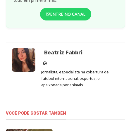
tudo em primeira mão.
ENTRE NO CANAL
Beatriz Fabbri
Site
de
Jornalista, especialista na cobertura de
Beatriz
futebol internacional, esportes, e
Fabbri
apaixonada por animais.
VOCÊ PODE GOSTAR TAMBÉM