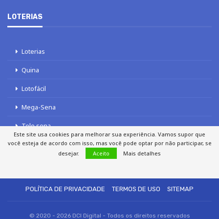
LOTERIAS
Loterias
Quina
Lotofácil
Mega-Sena
Tele sena
Este site usa cookies para melhorar sua experiência. Vamos supor que
você esteja de acordo com isso, mas você pode optar por não participar, se
desejar.
Aceito
Mais detalhes
SOBRE NÓS
AUTORES
FALE COM O JORNAL DCI
POLÍTICA DE PRIVACIDADE
TERMOS DE USO
SITEMAP
© 2020 - 2026 DCI Digital - Todos os direitos reservados