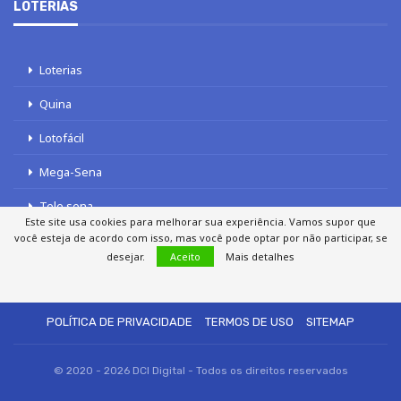
LOTERIAS
Loterias
Quina
Lotofácil
Mega-Sena
Tele sena
Este site usa cookies para melhorar sua experiência. Vamos supor que
você esteja de acordo com isso, mas você pode optar por não participar, se
desejar.
Aceito
Mais detalhes
SOBRE NÓS
AUTORES
FALE COM O JORNAL DCI
POLÍTICA DE PRIVACIDADE
TERMOS DE USO
SITEMAP
© 2020 - 2026 DCI Digital - Todos os direitos reservados