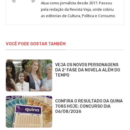
Mafra
Mafra
de
Atua como jornalista desde 2017. Passou
no
no
Erich
pela redação da Revista Veja, onde cobriu
Instagram
Facebook
Mafra
as editorias de Cultura, Política e Consumo.
VOCÊ PODE GOSTAR TAMBÉM
VEJA OS NOVOS PERSONAGENS
DA 2ª FASE DA NOVELA ALÉM DO
TEMPO
CONFIRA O RESULTADO DA QUINA
7085 HOJE: CONCURSO DIA
06/08/2026