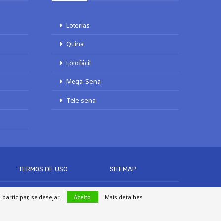
Loterias
Quina
Lotofácil
Mega-Sena
Tele sena
TERMOS DE USO
SITEMAP
articipar, se desejar.
Aceito
Mais detalhes