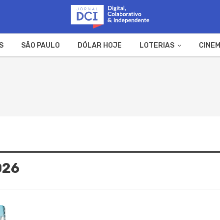
S
SÃO PAULO
DÓLAR HOJE
LOTERIAS
CINEM
A FAZENDA
WEB STORIES
026