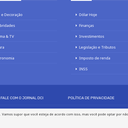
 e Decoração
Dólar Hoje
bridades
Finanças
ma & TV
Investimentos
ura
Legislação e Tributos
tronomia
Imposto de renda
INSS
FALE COM O JORNAL DCI
POLÍTICA DE PRIVACIDADE
© 2020 - 2026 DCI Digital - Todos os direitos reservados
a. Vamos supor que você esteja de acordo com isso, mas você pode optar por não p