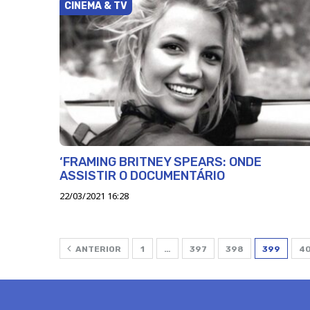
CINEMA & TV
‘FRAMING BRITNEY SPEARS: ONDE
ASSISTIR O DOCUMENTÁRIO
22/03/2021 16:28
ANTERIOR
1
…
397
398
399
4