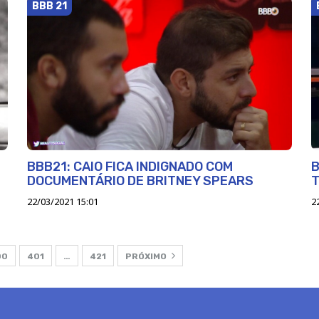
BBB 21
BBB21: CAIO FICA INDIGNADO COM
B
DOCUMENTÁRIO DE BRITNEY SPEARS
T
22/03/2021 15:01
2
00
401
…
421
PRÓXIMO