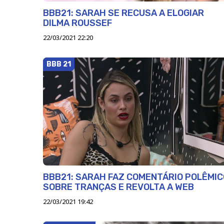
BBB21: SARAH SE RECUSA A ELOGIAR
DILMA ROUSSEF
22/03/2021 22:20
BBB 21
BBB21: SARAH FAZ COMENTÁRIO POLÊMIC
SOBRE TRANÇAS E REVOLTA A WEB
22/03/2021 19:42