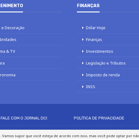
ENIMENTO
FINANÇAS
 e Decoração
Dólar Hoje
bridades
Finanças
ma & TV
Investimentos
ura
Legislação e Tributos
tronomia
Imposto de renda
INSS
FALE COM O JORNAL DCI
POLÍTICA DE PRIVACIDADE
© 2020 - 2026 DCI Digital - Todos os direitos reservados
a. Vamos supor que você esteja de acordo com isso, mas você pode optar por não p