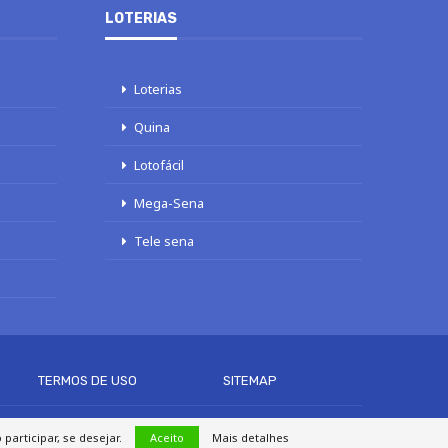
LOTERIAS
Loterias
Quina
Lotofácil
Mega-Sena
Tele sena
TERMOS DE USO
SITEMAP
articipar, se desejar.
Aceito
Mais detalhes