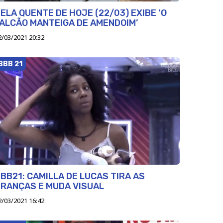
ELA QUENTE DE HOJE (22/03) EXIBE ‘O
ALCÃO MANTEIGA DE AMENDOIM’
2/03/2021 20:32
BBB 21
BB21: CAMILLA DE LUCAS TIRA AS
RANÇAS E MUDA VISUAL
2/03/2021 16:42