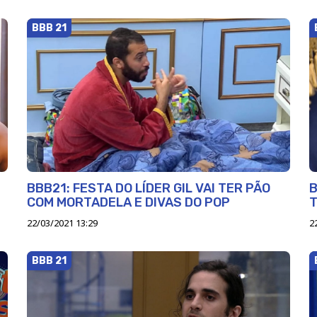
BBB 21
BBB21: FESTA DO LÍDER GIL VAI TER PÃO
B
COM MORTADELA E DIVAS DO POP
T
22/03/2021 13:29
2
BBB 21