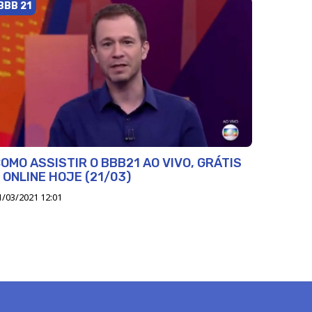
BBB 21
OMO ASSISTIR O BBB21 AO VIVO, GRÁTIS
 ONLINE HOJE (21/03)
1/03/2021 12:01