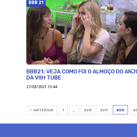
BBB 21
BBB21: VEJA COMO FOI O ALMOÇO DO ANJ
DA VIIH TUBE
21/03/2021 13:44
ANTERIOR
1
…
398
399
400
4