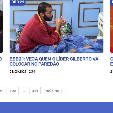
BBB 21
O
BBB21: VEJA QUEM O LÍDER GILBERTO VAI
C
COLOCAR NO PAREDÃO
E
21/03/2021 12:54
2
01
402
…
421
PRÓXIMO