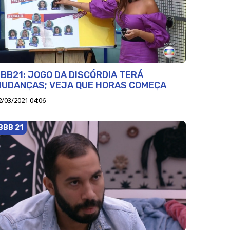
BB21: JOGO DA DISCÓRDIA TERÁ
MUDANÇAS; VEJA QUE HORAS COMEÇA
2/03/2021 04:06
BBB 21