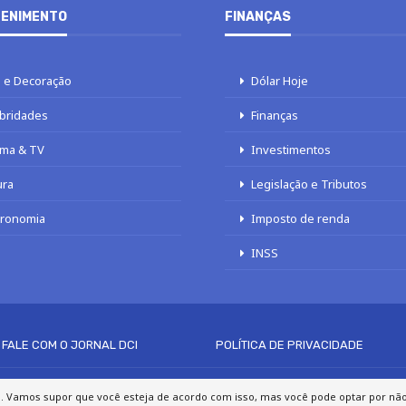
ENIMENTO
FINANÇAS
 e Decoração
Dólar Hoje
bridades
Finanças
ma & TV
Investimentos
ura
Legislação e Tributos
tronomia
Imposto de renda
INSS
FALE COM O JORNAL DCI
POLÍTICA DE PRIVACIDADE
© 2020 - 2026 DCI Digital - Todos os direitos reservados
a. Vamos supor que você esteja de acordo com isso, mas você pode optar por não p