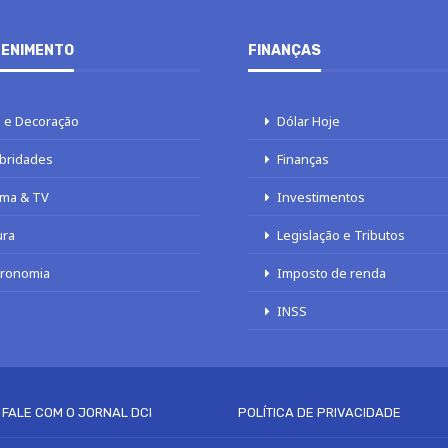
ENIMENTO
FINANÇAS
 e Decoração
Dólar Hoje
bridades
Finanças
ma & TV
Investimentos
ura
Legislação e Tributos
tronomia
Imposto de renda
INSS
FALE COM O JORNAL DCI
POLÍTICA DE PRIVACIDADE