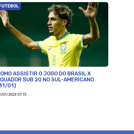
FUTEBOL
OMO ASSISTIR O JOGO DO BRASIL X
QUADOR SUB 20 NO SUL-AMERICANO
31/01)
1/01/2023 07:15