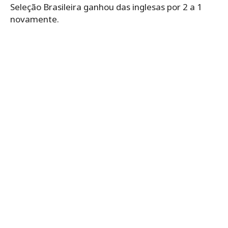
fim, em outubro do mesmo ano, em amistoso, a
Seleção Brasileira ganhou das inglesas por 2 a 1
novamente.