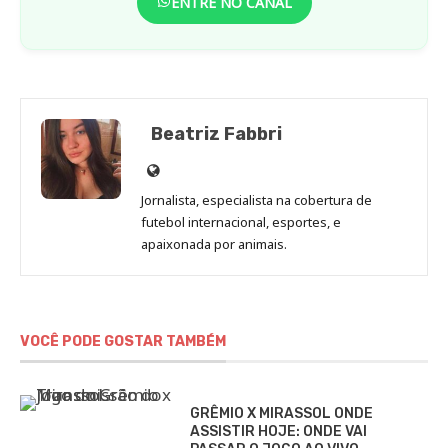
ENTRE NO CANAL
Beatriz Fabbri
Site
de
Jornalista, especialista na cobertura de
Beatriz
futebol internacional, esportes, e
Fabbri
apaixonada por animais.
VOCÊ PODE GOSTAR TAMBÉM
GRÊMIO X MIRASSOL ONDE