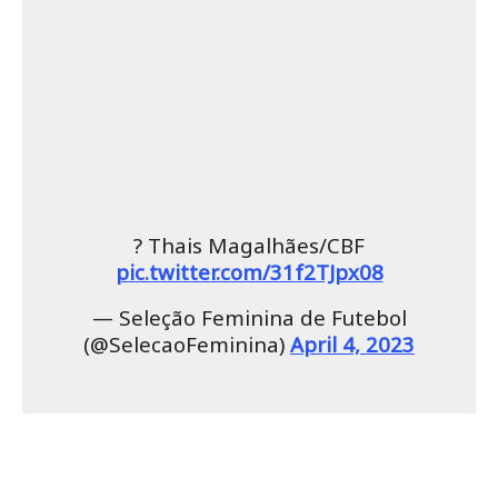
? Thais Magalhães/CBF
pic.twitter.com/31f2TJpx08
— Seleção Feminina de Futebol
(@SelecaoFeminina)
April 4, 2023