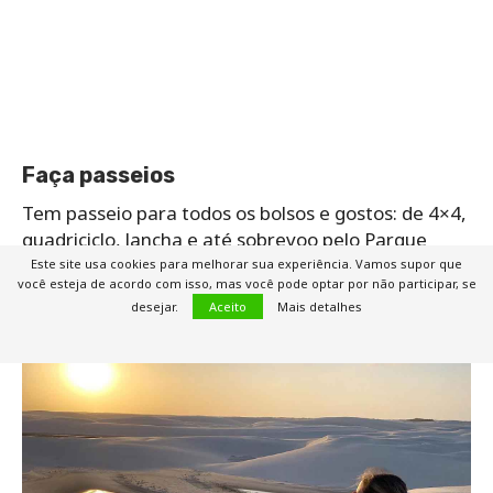
Faça passeios
Tem passeio para todos os bolsos e gostos: de 4×4,
quadriciclo, lancha e até sobrevoo pelo Parque
Nacional dos Lençóis Maranhenses.
Este site usa cookies para melhorar sua experiência. Vamos supor que
você esteja de acordo com isso, mas você pode optar por não participar, se
desejar.
Aceito
Mais detalhes
Ver o pôr do sol