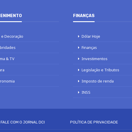
ENIMENTO
FINANÇAS
 e Decoração
Dólar Hoje
bridades
Finanças
ma & TV
Investimentos
ura
Legislação e Tributos
tronomia
Imposto de renda
INSS
FALE COM O JORNAL DCI
POLÍTICA DE PRIVACIDADE