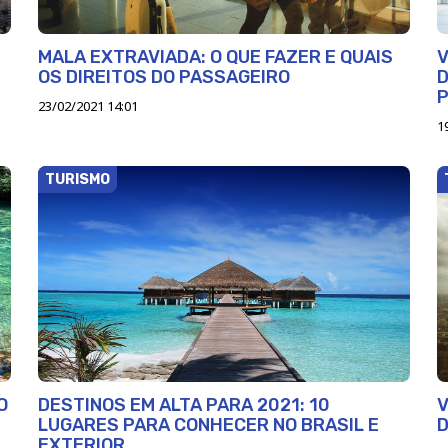
MALA EXTRAVIADA: O QUE FAZER E QUAIS
V
OS DIREITOS DO PASSAGEIRO
23/02/2021 14:01
1
TURISMO
O
DESTINOS EM ALTA PARA 2021: 10
LUGARES PARA CONHECER NO BRASIL E
D
EXTERIOR