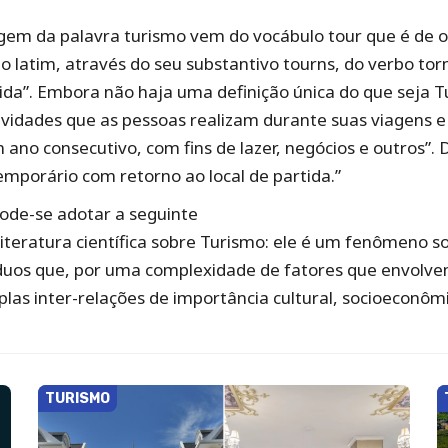
igem da palavra turismo vem do vocábulo tour que é de or
do latim, através do seu substantivo tourns, do verbo torn
tida”. Embora não haja uma definição única do que seja 
idades que as pessoas realizam durante suas viagens e
ano consecutivo, com fins de lazer, negócios e outros”. 
emporário com retorno ao local de partida.”
ode-se adotar a seguinte
a literatura científica sobre Turismo: ele é um fenômeno
íduos que, por uma complexidade de fatores que envolv
plas inter-relações de importância cultural, socioeconôm
TURISMO