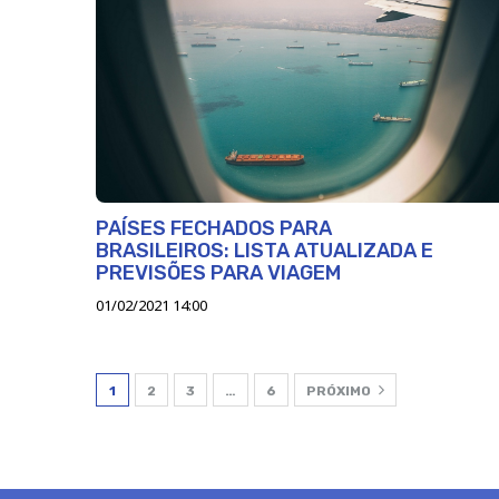
PAÍSES FECHADOS PARA
BRASILEIROS: LISTA ATUALIZADA E
PREVISÕES PARA VIAGEM
01/02/2021 14:00
1
2
3
…
6
PRÓXIMO