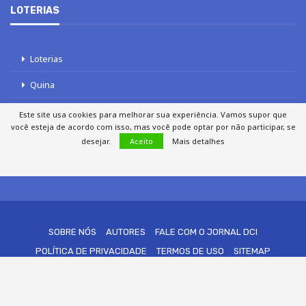
LOTERIAS
Loterias
Quina
Lotofácil
Este site usa cookies para melhorar sua experiência. Vamos supor que
você esteja de acordo com isso, mas você pode optar por não participar, se
Mega-Sena
desejar.
Aceito
Mais detalhes
Tele sena
SOBRE NÓS
AUTORES
FALE COM O JORNAL DCI
POLÍTICA DE PRIVACIDADE
TERMOS DE USO
SITEMAP
© 2020 - 2026 DCI Digital - Todos os direitos reservados