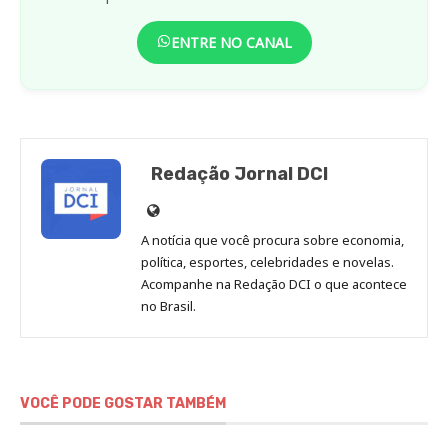
ENTRE NO CANAL
Redação Jornal DCI
Site
de
A notícia que você procura sobre economia,
Redação
política, esportes, celebridades e novelas.
Jornal
Acompanhe na Redação DCI o que acontece
no Brasil.
DCI
VOCÊ PODE GOSTAR TAMBÉM