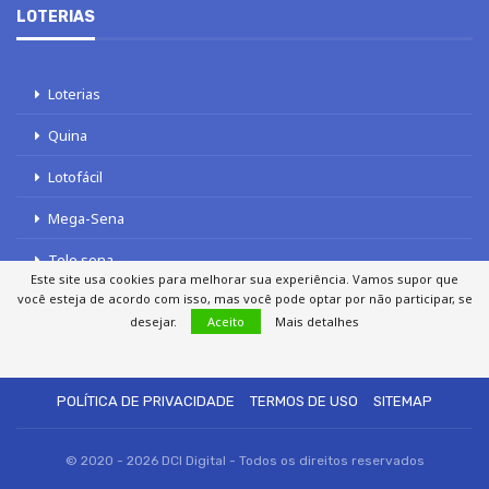
LOTERIAS
Loterias
Quina
Lotofácil
Mega-Sena
Tele sena
Este site usa cookies para melhorar sua experiência. Vamos supor que
você esteja de acordo com isso, mas você pode optar por não participar, se
desejar.
Aceito
Mais detalhes
SOBRE NÓS
AUTORES
FALE COM O JORNAL DCI
POLÍTICA DE PRIVACIDADE
TERMOS DE USO
SITEMAP
© 2020 - 2026 DCI Digital - Todos os direitos reservados