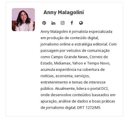
Anny Malagolini
Anny
Anny
Anny
Anny
Site
Malagolini
Malagolini
Malagolini
Malagolini
de
Anny Malagolini é jornalista especializada
no
no
no
no
Anny
em produção de conteúdo digital,
Pinterest
LinkedIn
Instagram
Facebook
Malagolini
jornalismo online e estratégia editorial. Com
passagem por veículos de comunicação
como Campo Grande News, Correio do
Estado, Midiamax, Yahoo e Tempo Novo,
acumula experiência na cobertura de
notícias, economia, serviços,
entretenimento e temas de interesse
público. Atualmente, lidera o portal DCI,
onde desenvolve conteúdos baseados em
apuração, análise de dados e boas práticas
de jornalismo digital. DRT 1272/MS