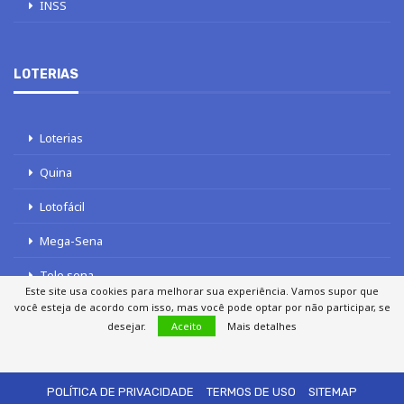
INSS
LOTERIAS
Loterias
Quina
Lotofácil
Mega-Sena
Tele sena
Este site usa cookies para melhorar sua experiência. Vamos supor que
você esteja de acordo com isso, mas você pode optar por não participar, se
desejar.
Aceito
Mais detalhes
SOBRE NÓS
AUTORES
FALE COM O JORNAL DCI
POLÍTICA DE PRIVACIDADE
TERMOS DE USO
SITEMAP