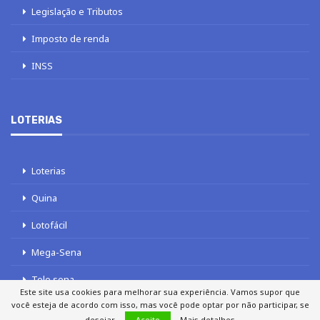
Legislação e Tributos
Imposto de renda
INSS
LOTERIAS
Loterias
Quina
Lotofácil
Mega-Sena
Tele sena
Este site usa cookies para melhorar sua experiência. Vamos supor que
você esteja de acordo com isso, mas você pode optar por não participar, se
desejar.
Aceito
Mais detalhes