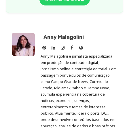
Anny Malagolini
Anny
Anny
Anny
Anny
Site
Malagolini
Malagolini
Malagolini
Malagolini
de
Anny Malagolini é jornalista especializada
no
no
no
no
Anny
em produção de conteúdo digital,
Pinterest
LinkedIn
Instagram
Facebook
Malagolini
jornalismo online e estratégia editorial. Com
passagem por veículos de comunicação
como Campo Grande News, Correio do
Estado, Midiamax, Yahoo e Tempo Novo,
acumula experiência na cobertura de
notícias, economia, serviços,
entretenimento e temas de interesse
público. Atualmente, lidera o portal DCI,
onde desenvolve conteúdos baseados em
apuração, análise de dados e boas práticas