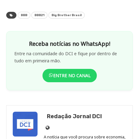
BBB
BBB21
Big Brother Brasil
Receba notícias no WhatsApp!
Entre na comunidade do DCI e fique por dentro de
tudo em primeira mão.
ENTRE NO CANAL
Redação Jornal DCI
Site
de
A notícia que você procura sobre economia,